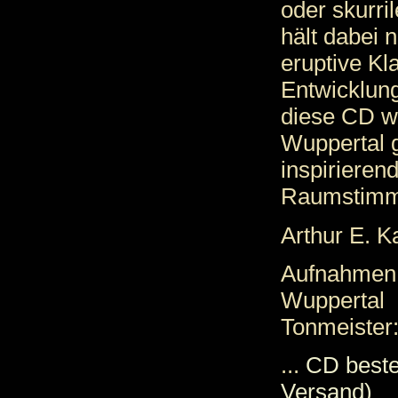
oder skurri
hält dabei n
eruptive Kl
Entwicklung
diese CD wu
Wuppertal g
inspirieren
Raumstimmu
Arthur E. Ka
Aufnahmen:
Wuppertal
Tonmeister
...
CD beste
Versand)