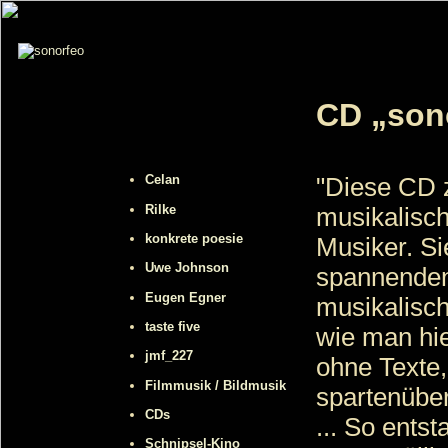
CD „son
Celan
"Diese CD 
Rilke
musikalisch
konkrete poesie
Musiker. Si
Uwe Johnson
spannenden 
Eugen Egner
musikalisc
taste five
wie man hie
jmf_227
ohne Texte,
Filmmusik / Bildmusik
spartenübe
CDs
... So ents
Schnipsel-Kino