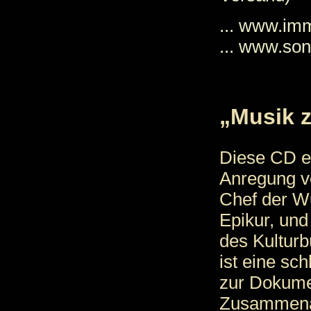
... www.im
... www.son
„Musik z
Diese CD e
Anregung v
Chef der Wu
Epikur, und
des Kulturb
ist eine sc
zur Dokume
Zusammenar