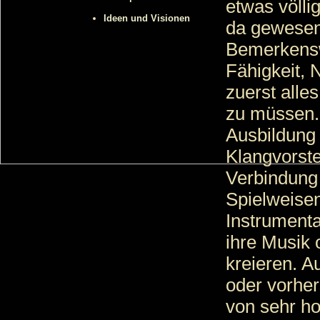
etwas völli
Ideen und Visionen
da gewesen
Bemerkenswe
Fähigkeit, 
zuerst alle
zu müssen. 
Ausbildung
Klangvorste
Verbindung 
Spielweisen
Instrumenta
ihre Musik 
kreieren. 
oder vorher
von sehr ho