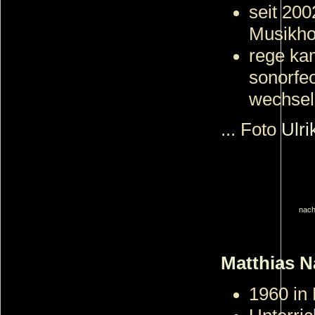
seit 200
Musikho
rege ka
sonorfe
wechsel
... Foto
Ulr
nach
Matthias 
1960 in