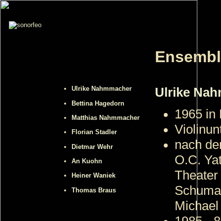
Ensembl
Ulrike Nahmmacher
Ulrike Nah
Bettina Hagedorn
1965 in
Matthias Nahmmacher
Violinun
Florian Stadler
nach dem
Dietmar Wehr
O.C. Ya
An Kuohn
Theater 
Heiner Waniek
Schuman
Thomas Braus
Michael
1985 - 