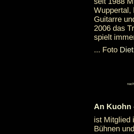
seit 1988 M
Wuppertal, 
Guitarre u
2006 das T
spielt imme
... Foto
Die
nach
An Kuohn 
ist Mitglie
Bühnen und 