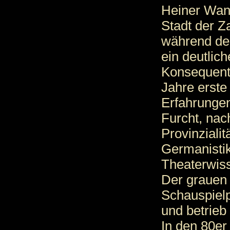
Heiner Wani
Stadt der Z
während der
ein deutlic
Konsequente
Jahre erste
Erfahrunge
Furcht, nac
Provinzialit
Germanistik
Theaterwis
Der grauen 
Schauspielp
und betrieb 
In den 80er