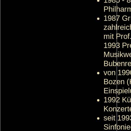
Philhar
1987 Gr
zahlrei
mit Prof
1993 Pre
Musikwet
Bubenre
von 1990
Bozen (
Einspie
1992 Kü
Konzer
seit 199
Sinfoni