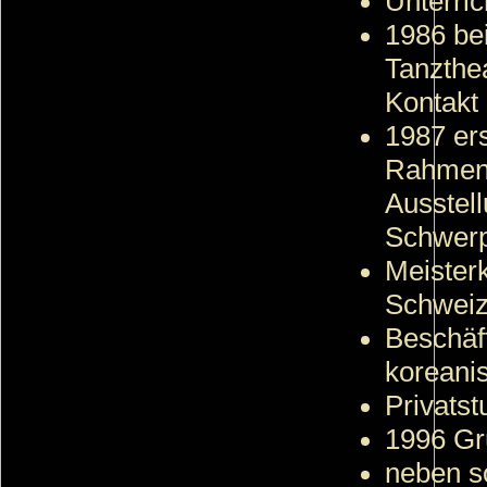
Unterri
1986 bei
Tanzthe
Kontakt 
1987 er
Rahmen 
Ausstell
Schwerp
Meisterk
Schwei
Beschäf
koreani
Privatst
1996 Gr
neben s