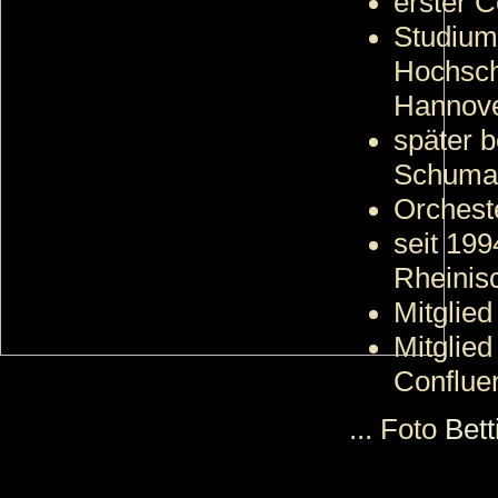
erster C
Studium 
Hochsch
Hannov
später b
Schuman
Orcheste
seit 199
Rheinis
Mitglied
Mitglied
Conflue
... Foto
Bet