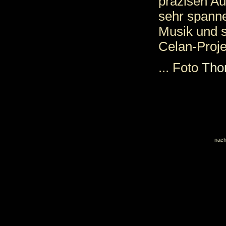
präzisen Au
sehr spann
Musik und s
Celan-Proj
... Foto
Tho
nach