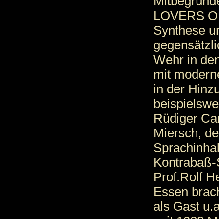
Mitbegründ
LOVERS ONL
Synthese un
gegensätzli
Wehr in de
mit modern
in der Hinz
beispielswe
Rüdiger Car
Miersch, de
Sprachinhal
Kontrabaß-
Prof.Rolf H
Essen brac
als Gast u.a